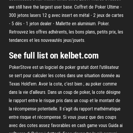
we still have the largest user base. Coffret de Poker Ultime -
300 jetons lasers 12 g avec insert en métal - 2 jeux de cartes
- 5 dés - 1 jeton dealer - Mallette en aluminium. Poker.
Retrouvez les offres adhérents, les bons plans, petits prix, les
tendances et les nouveautés jeux/jouets.
See full list on kelbet.com
PokerStove est un logiciel de poker gratuit dont l'utilisateur
se sert pour calculer les cotes dans une situation donnée au
Texas Hold'em. Avoir la cote, c’est bien ; au poker comme
dans la vie d’ailleurs. Dans un coup de poker, la cote désigne
le rapport entre le risque pris dans un coup et le montant de
la récompense potentielle. Il s’agit du rapport mathématique
entre risque et récompense. Si vous jouez que des coups
avec des cotes assez favorables en cash game vous Guida ai