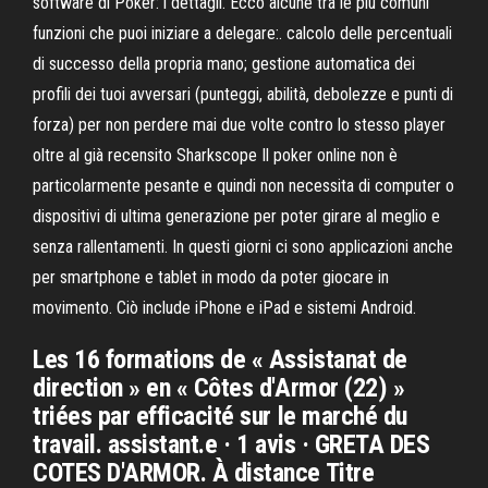
software di Poker: i dettagli. Ecco alcune tra le più comuni
funzioni che puoi iniziare a delegare:. calcolo delle percentuali
di successo della propria mano; gestione automatica dei
profili dei tuoi avversari (punteggi, abilità, debolezze e punti di
forza) per non perdere mai due volte contro lo stesso player
oltre al già recensito Sharkscope Il poker online non è
particolarmente pesante e quindi non necessita di computer o
dispositivi di ultima generazione per poter girare al meglio e
senza rallentamenti. In questi giorni ci sono applicazioni anche
per smartphone e tablet in modo da poter giocare in
movimento. Ciò include iPhone e iPad e sistemi Android.
Les 16 formations de « Assistanat de
direction » en « Côtes d'Armor (22) »
triées par efficacité sur le marché du
travail. assistant.e · 1 avis · GRETA DES
COTES D'ARMOR. À distance Titre