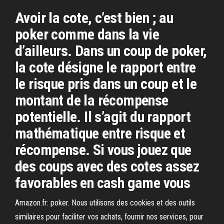
Avoir la cote, c’est bien ; au
poker comme dans la vie
d’ailleurs. Dans un coup de poker,
la cote désigne le rapport entre
le risque pris dans un coup et le
montant de la récompense
potentielle. Il s’agit du rapport
mathématique entre risque et
récompense. Si vous jouez que
des coups avec des cotes assez
favorables en cash game vous
Amazon.fr: poker. Nous utilisons des cookies et des outils
similaires pour faciliter vos achats, fournir nos services, pour