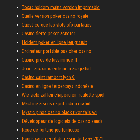
Texas holdem mains version imprimable
Quelle version poker casino royale
Quest-ce que les slots sfp partagés
Casino fierté poker acheter
Holdem poker en ligne jeu gratuit
Ordinateur portable pas cher casino
Casino près de kissimmee fl
Jouer aux sims en ligne mac gratuit
Casino saint rambert lyon 9
Casino en ligne terpercaya indonésie
Wie viele zahlen chapeau ein roulette spiel
Machine à sous esprit indien gratuit
Mystic pines casino black river falls wi
Développeur de logiciels de casino sands
Roue de fortune jeu funhouse
Bonus sans dépôt de casino betway 2021