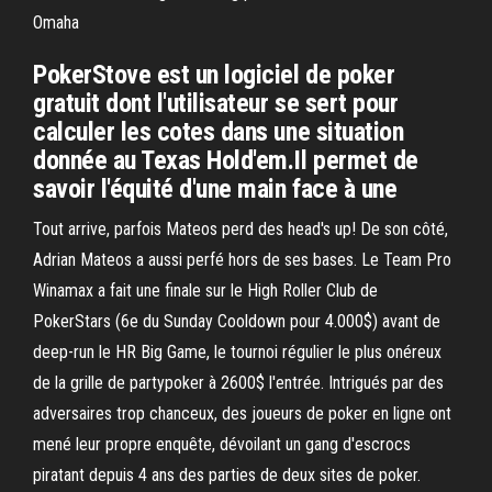
Omaha
PokerStove est un logiciel de poker
gratuit dont l'utilisateur se sert pour
calculer les cotes dans une situation
donnée au Texas Hold'em.Il permet de
savoir l'équité d'une main face à une
Tout arrive, parfois Mateos perd des head's up! De son côté,
Adrian Mateos a aussi perfé hors de ses bases. Le Team Pro
Winamax a fait une finale sur le High Roller Club de
PokerStars (6e du Sunday Cooldown pour 4.000$) avant de
deep-run le HR Big Game, le tournoi régulier le plus onéreux
de la grille de partypoker à 2600$ l'entrée. Intrigués par des
adversaires trop chanceux, des joueurs de poker en ligne ont
mené leur propre enquête, dévoilant un gang d'escrocs
piratant depuis 4 ans des parties de deux sites de poker.