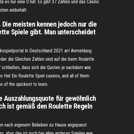
a es nur eine 0 hat. Es gibt 37 Zahlen und das Casino
iten einbehält.
. Die meisten kennen jedoch nur die
ette Spiele gibt. Man unterscheidet
cksspielportal In Deutschland 2021 an! Anmeldung
eder die Gleichen Zahlen sind auf die beim Roulette
uf schließen, dass sich die Quoten je nachdem wie
 Hat Ein Roulette Spiel casinos, and all of them
e of the quickest to learn.
ie Auszahlungsquote für gewöhnlich
lich ist gemäß den Roulette Regeln
können nach eigenem Belieben zu Hause angepasst
, aber das ist auch bei allen anderen Spielen wie