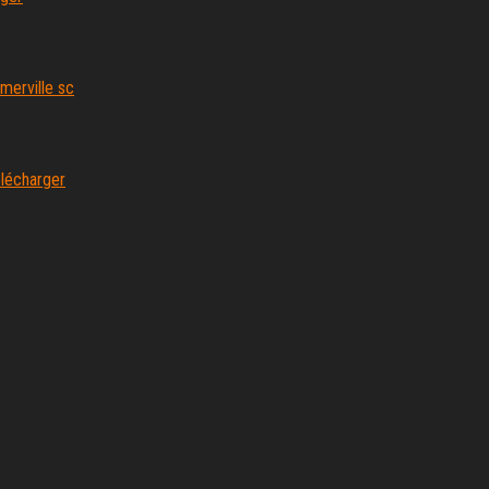
merville sc
élécharger