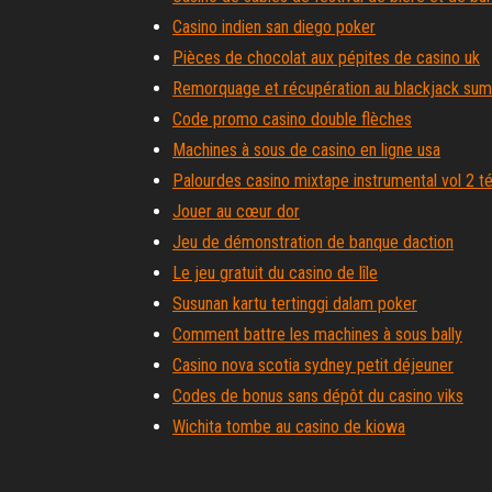
Casino indien san diego poker
Pièces de chocolat aux pépites de casino uk
Remorquage et récupération au blackjack sum
Code promo casino double flèches
Machines à sous de casino en ligne usa
Palourdes casino mixtape instrumental vol 2 t
Jouer au cœur dor
Jeu de démonstration de banque daction
Le jeu gratuit du casino de lîle
Susunan kartu tertinggi dalam poker
Comment battre les machines à sous bally
Casino nova scotia sydney petit déjeuner
Codes de bonus sans dépôt du casino viks
Wichita tombe au casino de kiowa
Logiciel de poker titan télécharger mac