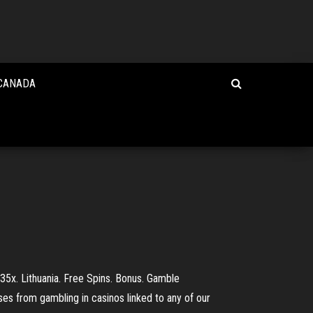
 CANADA
 35x. Lithuania. Free Spins. Bonus. Gamble
 from gambling in casinos linked to any of our