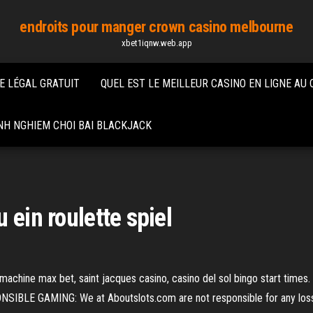
endroits pour manger crown casino melbourne
xbet1iqnw.web.app
E LÉGAL GRATUIT
QUEL EST LE MEILLEUR CASINO EN LIGNE AU
NH NGHIEM CHOI BAI BLACKJACK
 ein roulette spiel
t machine max bet, saint jacques casino, casino del sol bingo start times.
IBLE GAMING: We at Aboutslots.com are not responsible for any losses