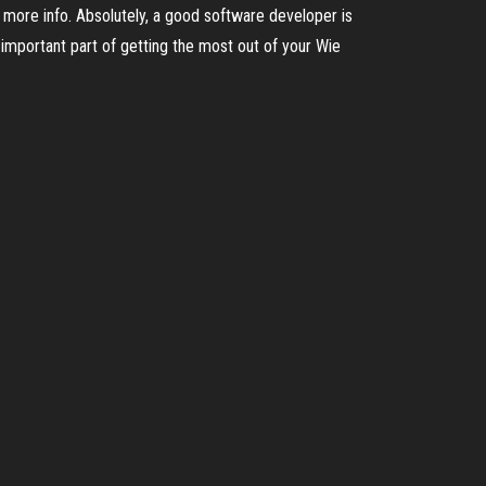
 more info. Absolutely, a good software developer is
n important part of getting the most out of your Wie