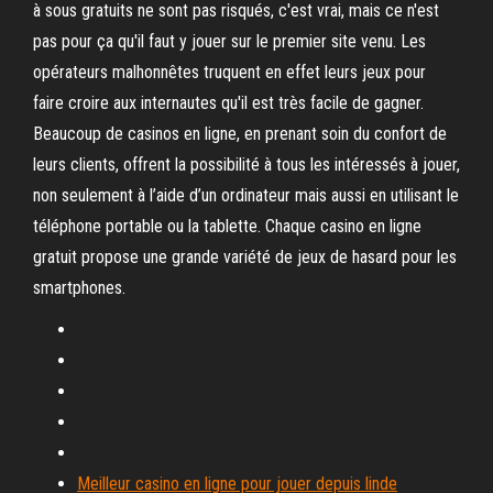
à sous gratuits ne sont pas risqués, c'est vrai, mais ce n'est
pas pour ça qu'il faut y jouer sur le premier site venu. Les
opérateurs malhonnêtes truquent en effet leurs jeux pour
faire croire aux internautes qu'il est très facile de gagner.
Beaucoup de casinos en ligne, en prenant soin du confort de
leurs clients, offrent la possibilité à tous les intéressés à jouer,
non seulement à l’aide d’un ordinateur mais aussi en utilisant le
téléphone portable ou la tablette. Chaque casino en ligne
gratuit propose une grande variété de jeux de hasard pour les
smartphones.
Meilleur casino en ligne pour jouer depuis linde