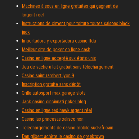
Machines à sous en ligne gratuites qui gagnent de
largent réel
Instructions de ciment pour toiture toutes saisons black
jack
Importadora y exportadora casino ltda
Meilleur site de poker en ligne cash
Casino en ligne accepté aux états-unis
Jeu de vache à lait gratuit sans téléchargement
Casino saint rambert lyon 9
Inscription gratuite sans dépôt
Grille autosport max garage slots
Jack casino cincinnati poker blog
Casino en ligne red hawk argent réel
Casino las princesas xalisco non
Téléchargements de casino mobile sud-africain
Dan gilbert achète le casino de greektown